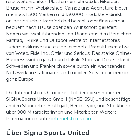
reichweitenstarken Plattformen fahrrad.de, Bikester,
Brügelmann, Probikeshop, Campz und Addnature bieten
mehr als 1.300 Marken und 130.000 Produkte – direkt
online verfügbar, komfortabel bezahl- oder finanzierbar,
bequem nach Hause oder den Wunschort geliefert.
Neben weltweit führenden Top-Brands aus den Bereichen
Fahrrad, E-Bike und Outdoor vertreibt Internetstores
zudem exklusive und ausgezeichnete Produktlinien etwa
von Votec, Fixie Inc., Ortler und Serious. Das starke Online-
Business wird ergänzt durch lokale Stores in Deutschland,
Schweden und Frankreich sowie durch ein wachsendes
Netzwerk an stationären und mobilen Servicepartnern in
ganz Europa.
Die Internetstores Gruppe ist Teil der börsennotierten
SIGNA Sports United GmbH (NYSE: SSU) und beschäftigt
an den Standorten Stuttgart, Berlin, Lyon, und Stockholm
über 900 Mitarbeiterinnen und Mitarbeiter. Weitere
Informationen unter
internetstores.com
.
Über Signa Sports United